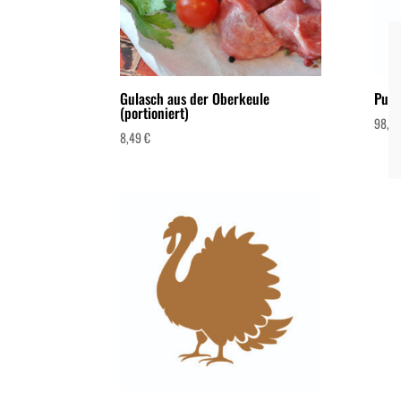
Gulasch aus der Oberkeule
Pute
(portioniert)
98,8
8,49
€