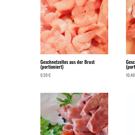
Geschnetzeltes aus der Brust
Gesc
(portioniert)
(port
9,59
€
10,4