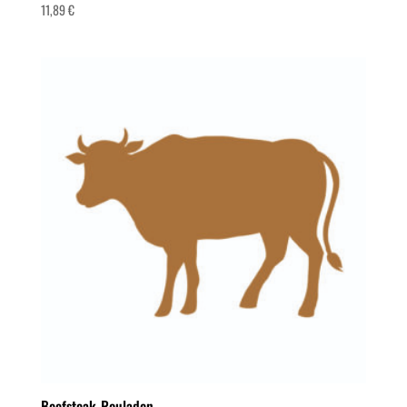
11,89
€
Beefsteak-Rouladen