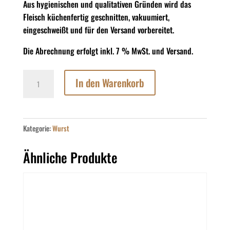
Aus hygienischen und qualitativen Gründen wird das
Fleisch küchenfertig geschnitten, vakuumiert,
eingeschweißt und für den Versand vorbereitet.
Die Abrechnung erfolgt inkl. 7 % MwSt. und Versand.
Backleberkäse,
In den Warenkorb
grob,
3
dicke
Scheiben
Kategorie:
Wurst
zum
Braten
Ähnliche Produkte
à
ca.
140
g
Menge