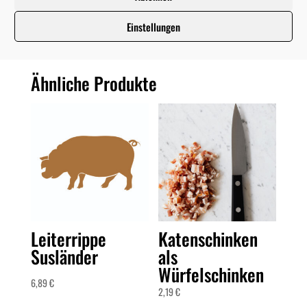
Rezensionen (0)
Einstellungen
Ähnliche Produkte
Leiterrippe
Katenschinken
Susländer
als
Würfelschinken
6,89
€
2,19
€