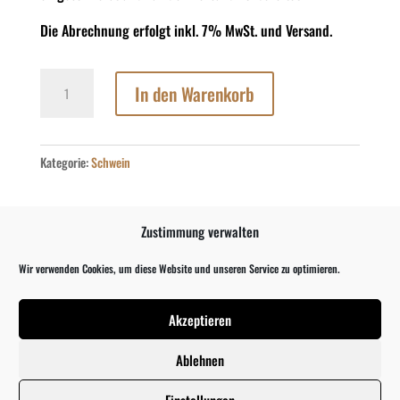
Die Abrechnung erfolgt inkl. 7% MwSt. und Versand.
Kassler
In den Warenkorb
Lachs
Susländer
Menge
Kategorie:
Schwein
Zustimmung verwalten
DIE GEZEIGTEN BILDER DIENEN NUR ALS REFERENZ,
DAS TATSÄCHLICHE PRODUKT KANN ABWEICHEN.
Wir verwenden Cookies, um diese Website und unseren Service zu optimieren.
Akzeptieren
Beschreibung
Ablehnen
Rezensionen (0)