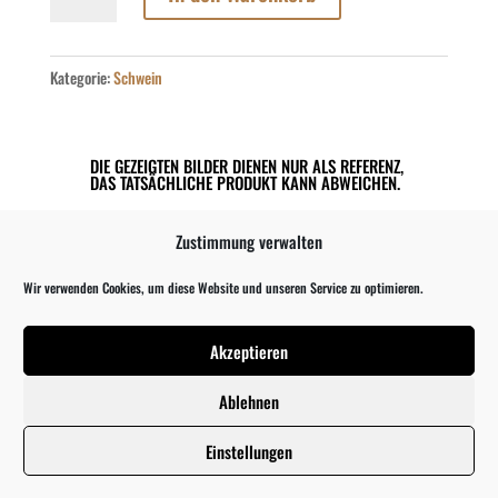
ganze
Blume
Menge
Kategorie:
Schwein
DIE GEZEIGTEN BILDER DIENEN NUR ALS REFERENZ,
DAS TATSÄCHLICHE PRODUKT KANN ABWEICHEN.
Zustimmung verwalten
Beschreibung
Wir verwenden Cookies, um diese Website und unseren Service zu optimieren.
Rezensionen (0)
Akzeptieren
Ablehnen
Ähnliche Produkte
Einstellungen