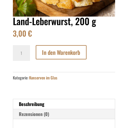
Land-Leberwurst, 200 g
3,00
€
Land-
In den Warenkorb
Leberwurst,
200
g
Menge
Kategorie:
Konserven im Glas
Beschreibung
Rezensionen (0)